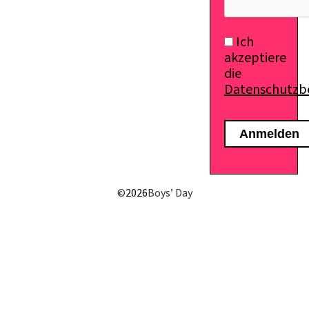
Ich
akzeptiere
die
Datenschutz
©
2026
Boys’ Day