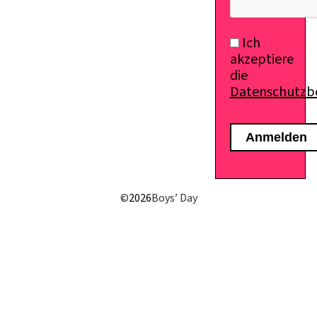
Ich
akzeptiere
die
Datenschutz
©
2026
Boys’ Day