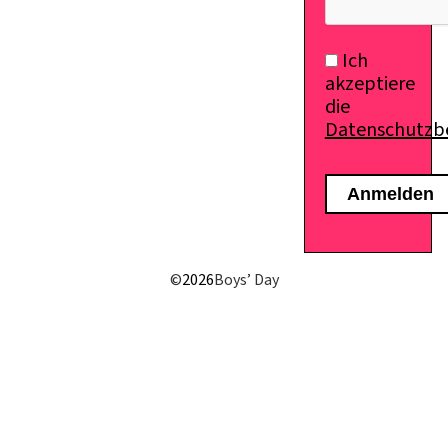
Ich
akzeptiere
die
Datenschutz
©
2026
Boys’ Day