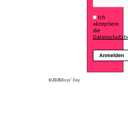
Ich
akzeptiere
die
Datenschutz
©
2026
Boys’ Day