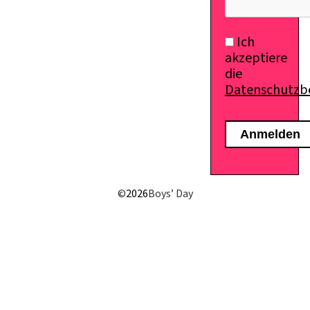
Ich
akzeptiere
die
Datenschutz
©
2026
Boys’ Day