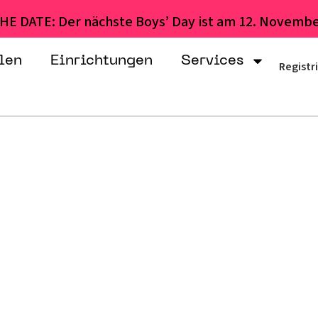
HE DATE: Der nächste Boys’ Day ist am 12. Novembe
len
Einrichtungen
Services
Registr