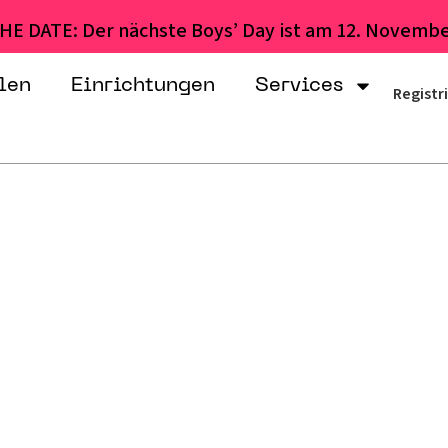
HE DATE: Der nächste Boys’ Day ist am 12. Novembe
len
Einrichtungen
Services
Registr