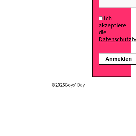
Ich
akzeptiere
die
Datenschutz
©
2026
Boys’ Day