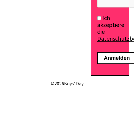
Ich
akzeptiere
die
Datenschutz
©
2026
Boys’ Day