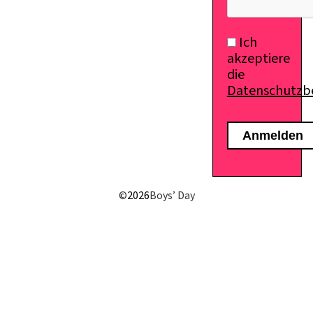
Ich
akzeptiere
die
Datenschutz
©
2026
Boys’ Day