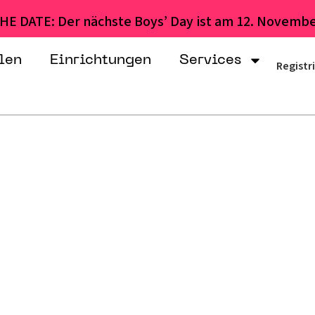
HE DATE: Der nächste Boys’ Day ist am 12. Novembe
len
Einrichtungen
Services
Registr