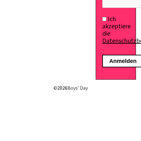
Ich
akzeptiere
die
Datenschutz
©
2026
Boys’ Day