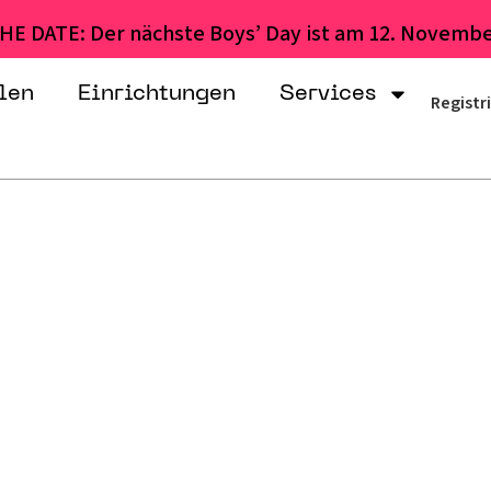
HE DATE: Der nächste Boys’ Day ist am 12. Novembe
len
Einrichtungen
Services
Registr