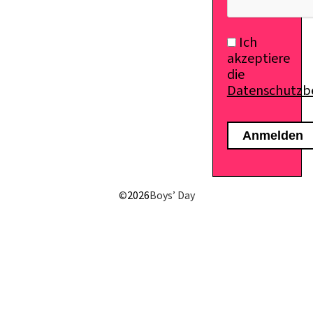
Ich
akzeptiere
die
Datenschutz
©
2026
Boys’ Day