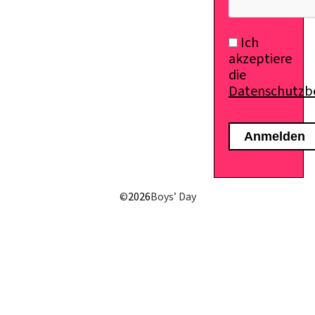
Ich
akzeptiere
die
Datenschutz
©
2026
Boys’ Day