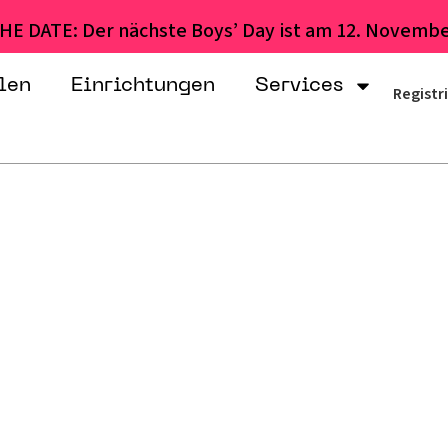
HE DATE: Der nächste Boys’ Day ist am 12. Novembe
len
Einrichtungen
Services
Registr