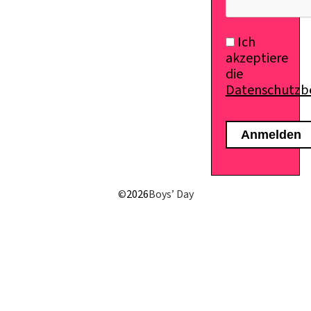
Ich
akzeptiere
die
Datenschutz
©
2026
Boys’ Day