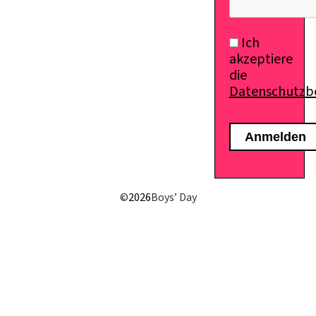
Ich
akzeptiere
die
Datenschutz
©
2026
Boys’ Day