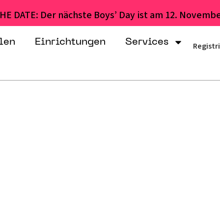
HE DATE: Der nächste Boys’ Day ist am 12. Novembe
len
Einrichtungen
Services
Registr