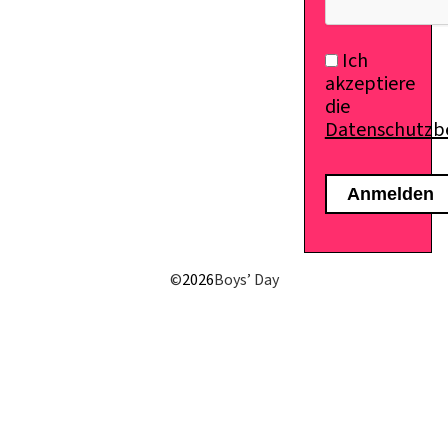
Ich
akzeptiere
die
Datenschutz
©
2026
Boys’ Day