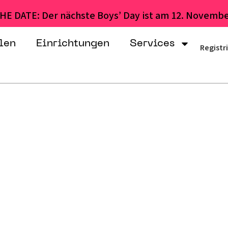
HE DATE: Der nächste Boys’ Day ist am 12. Novembe
len
Einrichtungen
Services
Registr