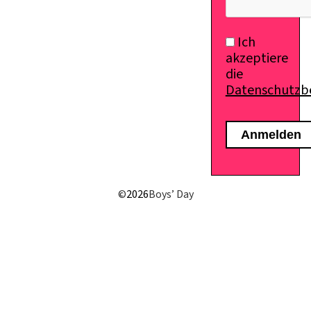
Ich
akzeptiere
die
Datenschutz
©
2026
Boys’ Day