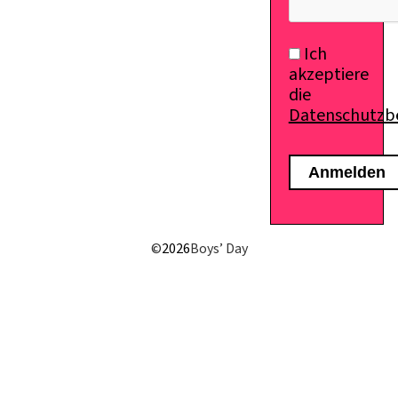
Ich
akzeptiere
die
Datenschutz
©
2026
Boys’ Day