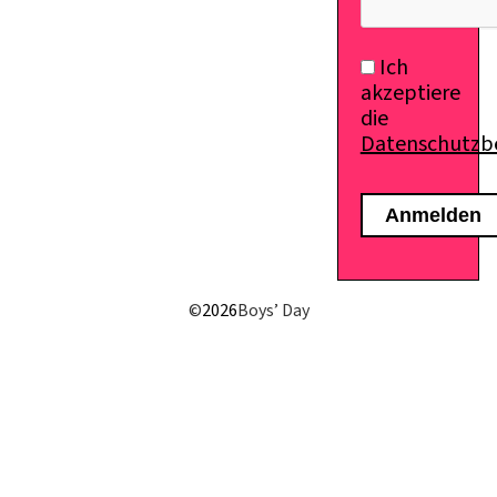
Ich
akzeptiere
die
Datenschutz
©
2026
Boys’ Day