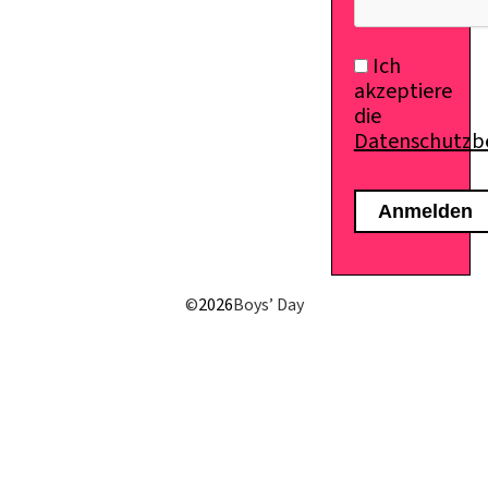
Ich
akzeptiere
die
Datenschutz
©
2026
Boys’ Day