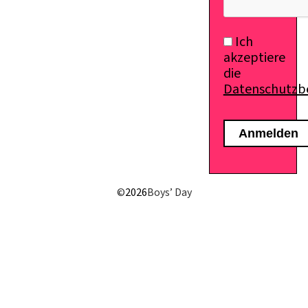
Ich
akzeptiere
die
Datenschutz
©
2026
Boys’ Day