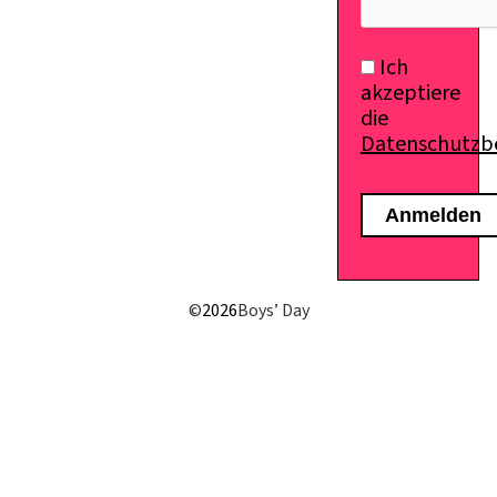
Ich
akzeptiere
die
Datenschutz
©
2026
Boys’ Day