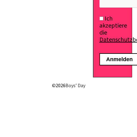
Ich
akzeptiere
die
Datenschutz
©
2026
Boys’ Day