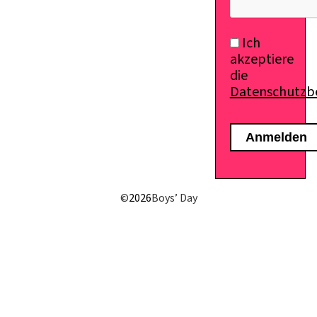
Ich
akzeptiere
die
Datenschutz
©
2026
Boys’ Day