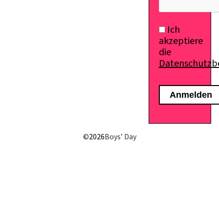
Ich
akzeptiere
die
Datenschutz
©
2026
Boys’ Day