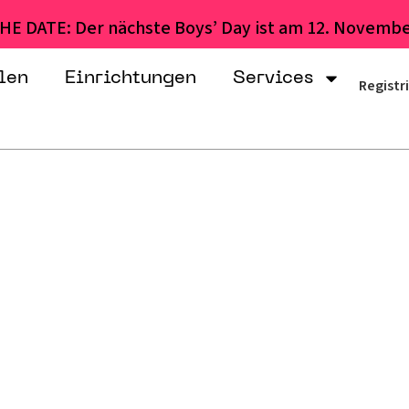
HE DATE: Der nächste Boys’ Day ist am 12. Novembe
len
Einrichtungen
Services
Registr