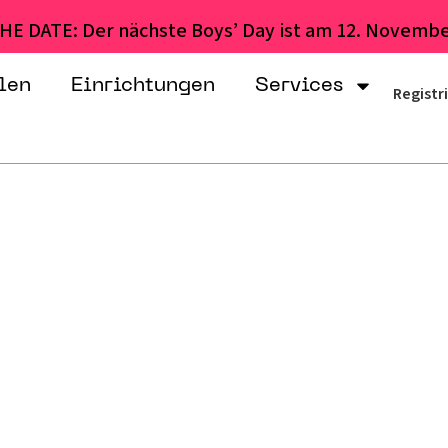
HE DATE: Der nächste Boys’ Day ist am 12. Novembe
len
Einrichtungen
Services
Registr