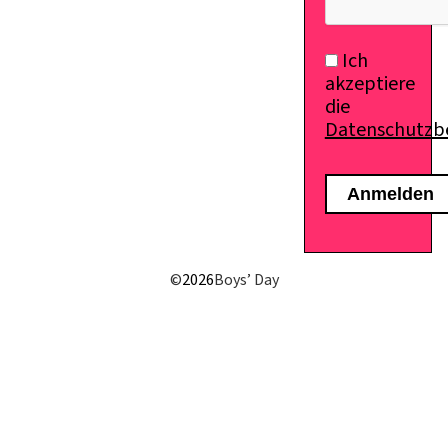
Ich
akzeptiere
die
Datenschutz
©
2026
Boys’ Day