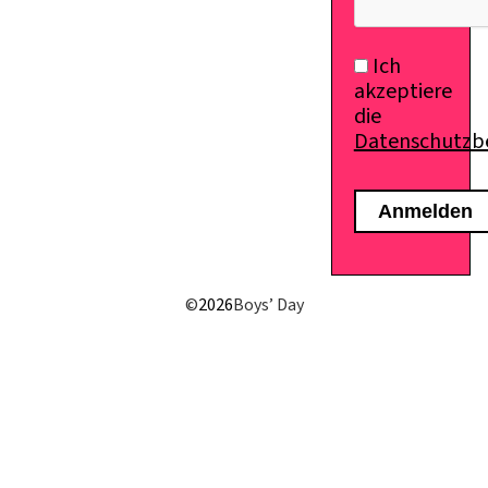
Ich
akzeptiere
die
Datenschutz
©
2026
Boys’ Day