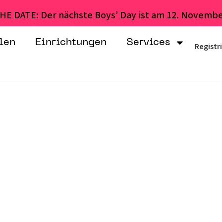
HE DATE: Der nächste Boys’ Day ist am 12. Novembe
len
Einrichtungen
Services
Registr