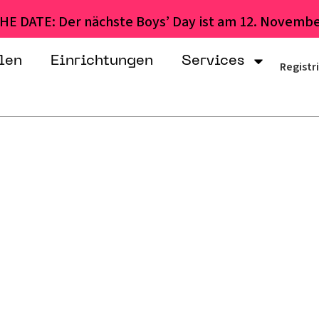
HE DATE: Der nächste Boys’ Day ist am 12. Novembe
len
Einrichtungen
Services
Registr