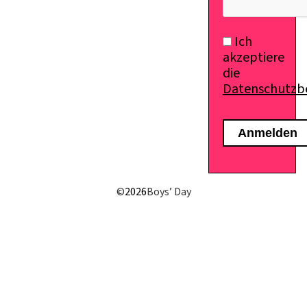
Ich
akzeptiere
die
Datenschutz
©
2026
Boys’ Day