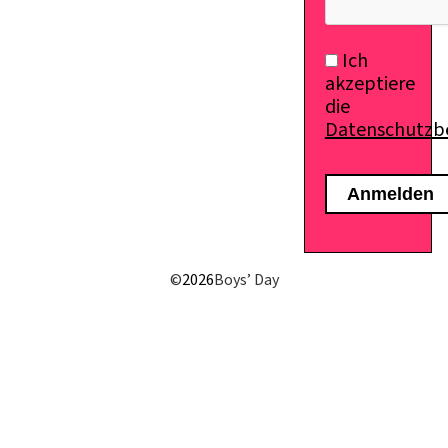
Ich
akzeptiere
die
Datenschutz
©
2026
Boys’ Day