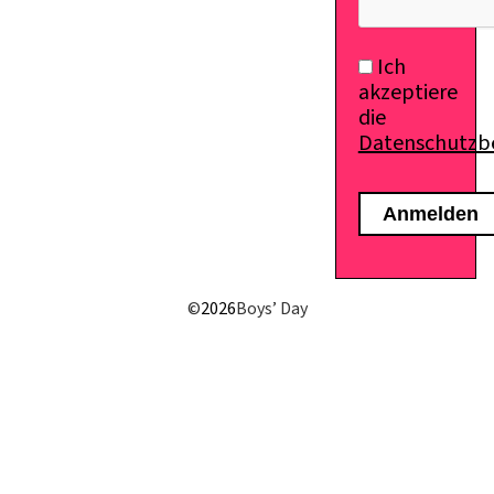
Ich
akzeptiere
die
Datenschutz
©
2026
Boys’ Day