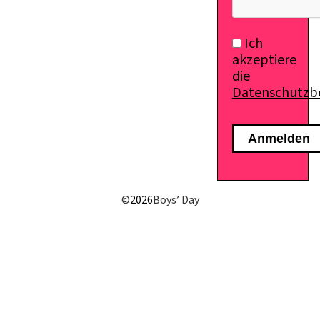
Ich
akzeptiere
die
Datenschutz
©
2026
Boys’ Day