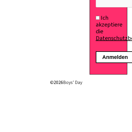
Ich
akzeptiere
die
Datenschutz
©
2026
Boys’ Day