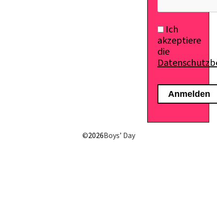
Ich
akzeptiere
die
Datenschutz
©
2026
Boys’ Day