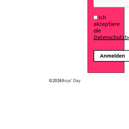
Ich
akzeptiere
die
Datenschutz
©
2026
Boys’ Day