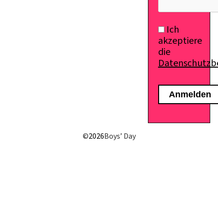
Ich
akzeptiere
die
Datenschutz
©
2026
Boys’ Day