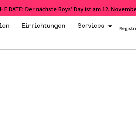
HE DATE: Der nächste Boys’ Day ist am 12. Novembe
len
Einrichtungen
Services
Registr