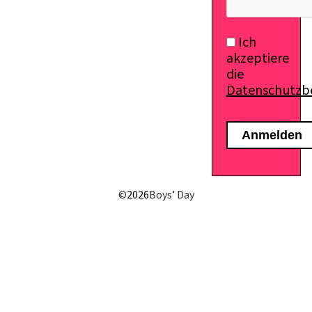
Ich
akzeptiere
die
Datenschutz
©
2026
Boys’ Day