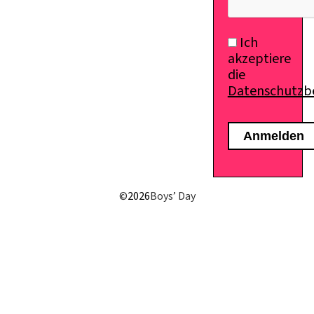
Ich
akzeptiere
die
Datenschutz
©
2026
Boys’ Day