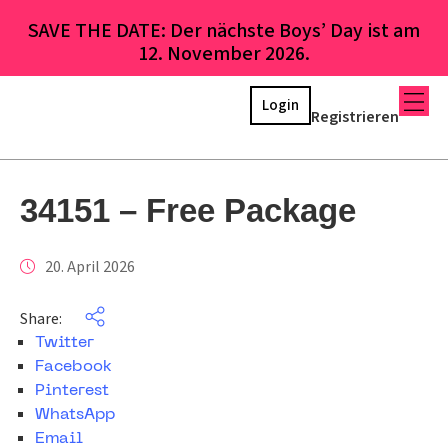
SAVE THE DATE: Der nächste Boys’ Day ist am
12. November 2026.
Login
Registrieren
34151 – Free Package
20. April 2026
Share:
Twitter
Facebook
Pinterest
WhatsApp
Email