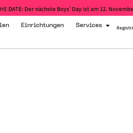
HE DATE: Der nächste Boys’ Day ist am 12. Novembe
len
Einrichtungen
Services
Registr