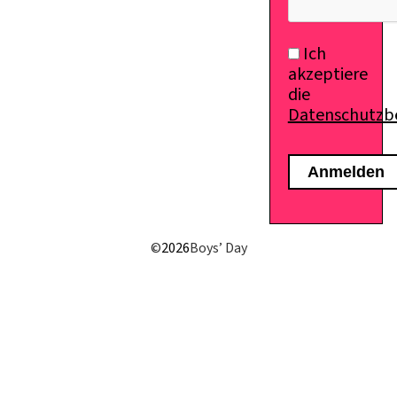
Ich
akzeptiere
die
Datenschutz
©
2026
Boys’ Day