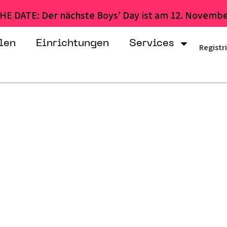
HE DATE: Der nächste Boys’ Day ist am 12. Novembe
len
Einrichtungen
Services
Registr